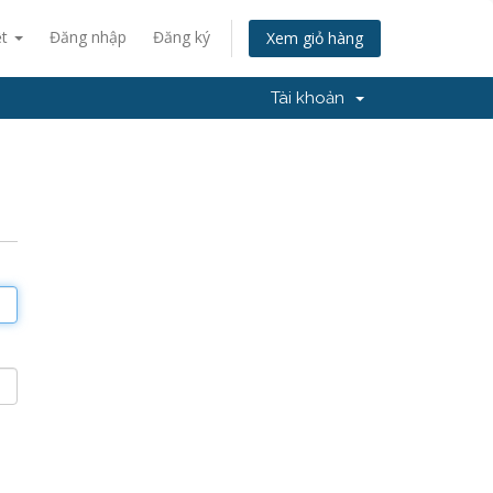
ệt
Đăng nhập
Đăng ký
Xem giỏ hàng
Tài khoản